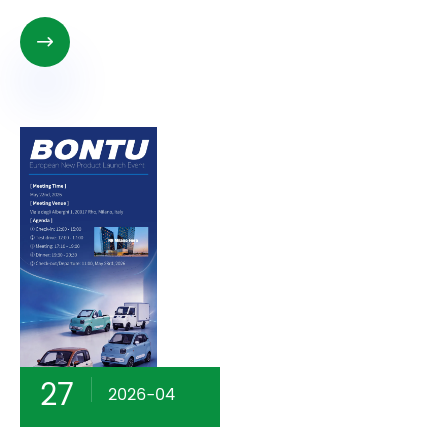

27
2026-04