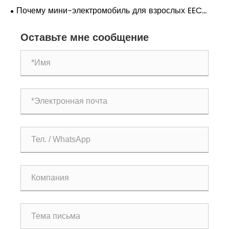
автомобиль становится новым выбором для
Почему мини-электромобиль для взрослых EEC
городской мобильности?
COC становится разумным выбором для городских
Оставьте мне сообщение
поездок?