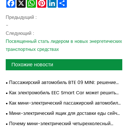
Facebook
X
WhatsApp
Pinterest
LinkedIn
Share
Предыдущий :
-
Следующий :
Посвященный стать лидером в новых энергетических
транспортных средствах
Похожие новости
Пассажирский автомобиль BTE 09 MINI: решение
для городской мобильности от Bontu
Как электромобиль EEC Smart Car может решить
ваши ежедневные проблемы мобильности?
Как мини-электрический пассажирский автомобиль
EEC может изменить городские путешествия?
Мини-электрический ящик для доставки еды сейчас
в моде — новый легкий и эффективный вариант.
Почему мини-электрический четырехколесный